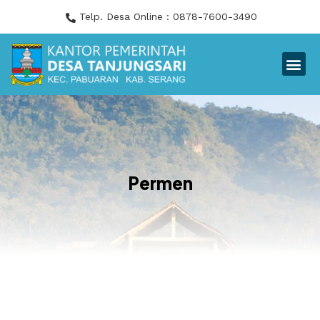
Skip
Telp. Desa Online : 0878-7600-3490
to
content
Me
Permen