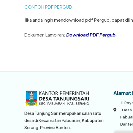
CONTOH PDF PERGUB
Jika anda ingin mendownload pdf Pergub, dapat diliha
Dokumen Lampiran:
Download PDF Pergub
Alamat 
Jl. Ra
, Desa
Desa Tanjung Sari merupakan salah satu
Pabuar
desa di Kecamatan Pabuaran, Kabupaten
Bante
Serang, Provinsi Banten.