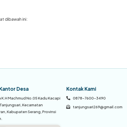
t dibawah ini:
Kantor Desa
Kontak Kami
ya K.H Machmud No.05 Kadu Kacapi
0878-7600-3490
 Tanjungsari, Kecamatan
tanjungsari269@gmail.com
an, Kabupaten Serang, Provinsi
n.